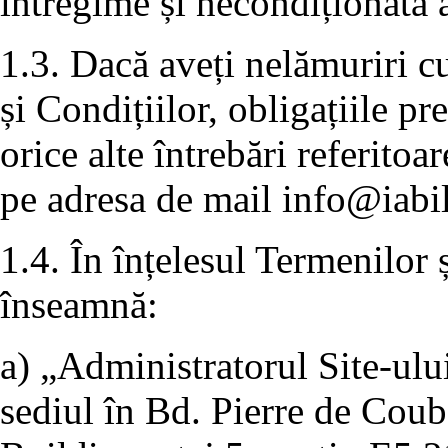
întregime și necondiționată a
1.3. Dacă aveți nelămuriri c
și Condițiilor, obligațiile p
orice alte întrebări referitoa
pe adresa de mail
info@iabil
1.4. În înțelesul Termenilor 
înseamnă:
a) „Administratorul Site-ulu
sediul în Bd. Pierre de Coube