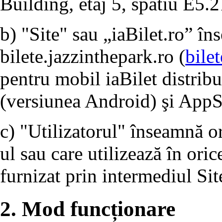
Building, etaj 5, spatiu E5.2
b) "Site" sau „iaBilet.ro” î
bilete.jazzinthepark.ro (
bile
pentru mobil iaBilet distrib
(versiunea Android) şi AppS
c) "Utilizatorul" înseamnă o
ul sau care utilizează în ori
furnizat prin intermediul Sit
2. Mod funcționare