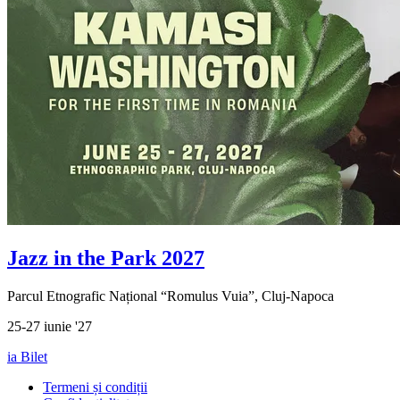
Jazz in the Park 2027
Parcul Etnografic Național “Romulus Vuia”, Cluj-Napoca
25-27 iunie '27
ia Bilet
Termeni și condiții